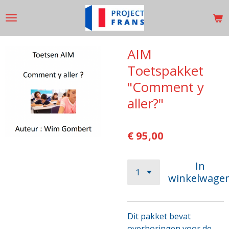
Ga
direct
naar
de
AIM
hoofdinhoud
Toetspakket
"Comment y
aller?"
€ 95,00
In
winkelwage
Dit pakket bevat
overhoringen voor de