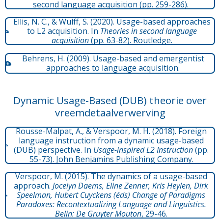
second language acquisition
(pp. 259-286).
Ellis, N. C., & Wulff, S. (2020). Usage-based approaches
to L2 acquisition. In
Theories in second language
acquisition
(pp. 63-82). Routledge.
Behrens, H. (2009). Usage-based and emergentist
approaches to language acquisition.
Dynamic Usage-Based (DUB) theorie over
vreemdetaalverwerving
Rousse-Malpat, A., & Verspoor, M. H. (2018). Foreign
language instruction from a dynamic usage-based
(DUB) perspective. In
Usage-inspired L2 Instruction
(pp.
55-73). John Benjamins Publishing Company.
Verspoor, M. (2015). The dynamics of a usage-based
approach.
Jocelyn Daems, Eline Zenner, Kris Heylen, Dirk
Speelman, Hubert Cuyckens (éds) Change of Paradigms
Paradoxes: Recontextualizing Language and Linguistics.
Belin: De Gruyter Mouton
, 29-46.