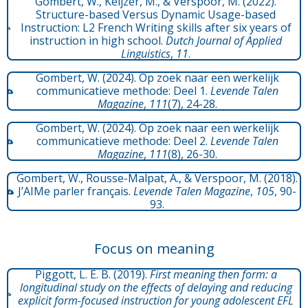
Gombert, W., Keijzer, M., & Verspoor, M. (2022).
Structure-based Versus Dynamic Usage-based
Instruction: L2 French Writing skills after six years of
instruction in high school.
Dutch Journal of Applied
Linguistics
,
11
.
Gombert, W. (2024). Op zoek naar een werkelijk
communicatieve methode: Deel 1.
Levende Talen
Magazine
,
111
(7), 24-28.
Gombert, W. (2024). Op zoek naar een werkelijk
communicatieve methode: Deel 2.
Levende Talen
Magazine
,
111
(8), 26-30.
Gombert, W., Rousse-Malpat, A., & Verspoor, M. (2018).
J’AIMe parler français.
Levende Talen Magazine
,
105
, 90-
93.
Focus on meaning
Piggott, L. E. B. (2019).
First meaning then form: a
longitudinal study on the effects of delaying and reducing
explicit form-focused instruction for young adolescent EFL