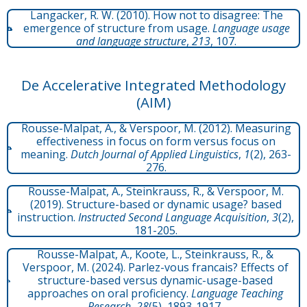
Langacker, R. W. (2010). How not to disagree: The
emergence of structure from usage.
Language usage
and language structure
,
213
, 107.
De Accelerative Integrated Methodology
(AIM)
Rousse-Malpat, A., & Verspoor, M. (2012). Measuring
effectiveness in focus on form versus focus on
meaning.
Dutch Journal of Applied Linguistics
,
1
(2), 263-
276.
Rousse-Malpat, A., Steinkrauss, R., & Verspoor, M.
(2019). Structure-based or dynamic usage? based
instruction.
Instructed Second Language Acquisition
,
3
(2),
181-205.
Rousse-Malpat, A., Koote, L., Steinkrauss, R., &
Verspoor, M. (2024). Parlez-vous francais? Effects of
structure-based versus dynamic-usage-based
approaches on oral proficiency.
Language Teaching
Research
,
28
(5), 1893-1917.