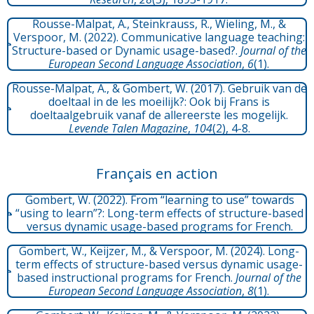
Rousse-Malpat, A., Steinkrauss, R., Wieling, M., &
Verspoor, M. (2022). Communicative language teaching:
Structure-based or Dynamic usage-based?.
Journal of the
European Second Language Association
,
6
(1).
Rousse-Malpat, A., & Gombert, W. (2017). Gebruik van de
doeltaal in de les moeilijk?: Ook bij Frans is
doeltaalgebruik vanaf de allereerste les mogelijk.
Levende Talen Magazine
,
104
(2), 4-8.
Français en action
Gombert, W. (2022). From “learning to use” towards
“using to learn”?: Long-term effects of structure-based
versus dynamic usage-based programs for French.
Gombert, W., Keijzer, M., & Verspoor, M. (2024). Long-
term effects of structure-based versus dynamic usage-
based instructional programs for French.
Journal of the
European Second Language Association
,
8
(1).