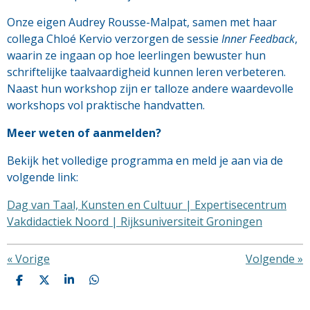
Onze eigen Audrey Rousse-Malpat, samen met haar
collega Chloé Kervio verzorgen de sessie
Inner Feedback
,
waarin ze ingaan op hoe leerlingen bewuster hun
schriftelijke taalvaardigheid kunnen leren verbeteren.
Naast hun workshop zijn er talloze andere waardevolle
workshops vol praktische handvatten.
Meer weten of aanmelden?
Bekijk het volledige programma en meld je aan via de
volgende link:
Dag van Taal, Kunsten en Cultuur | Expertisecentrum
Vakdidactiek Noord | Rijksuniversiteit Groningen
«
Vorige
Volgende
»
D
D
S
D
e
e
h
e
l
e
a
l