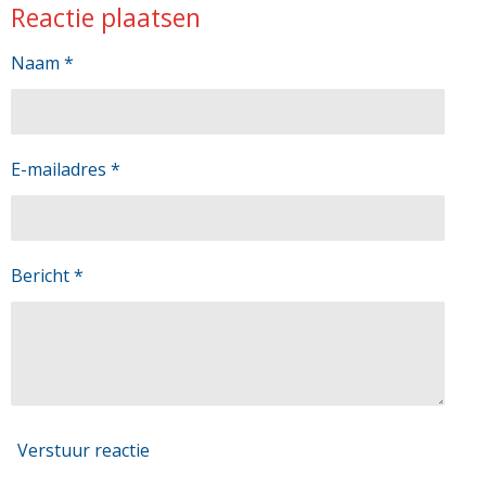
Reactie plaatsen
e
l
r
e
n
e
n
Naam *
E-mailadres *
Bericht *
Verstuur reactie