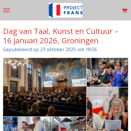
Ga
direct
naar
de
Dag van Taal, Kunst en Cultuur –
hoofdinhoud
16 januari 2026, Groningen
Gepubliceerd op 23 oktober 2025 om 18:56