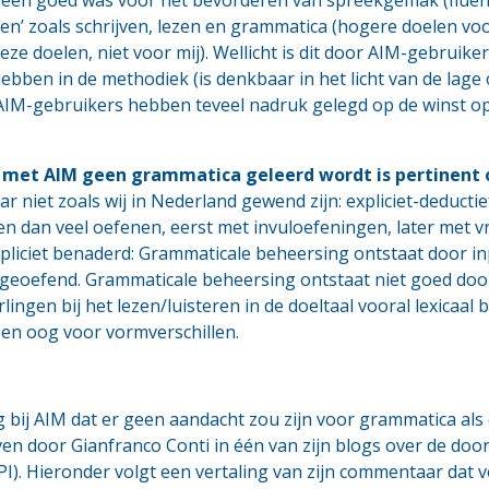
en’ zoals schrijven, lezen en grammatica (hogere doelen voor
eze doelen, niet voor mij). Wellicht is dit door AIM-gebruike
ebben in de methodiek (is denkbaar in het licht van de lage 
AIM-gebruikers hebben teveel nadruk gelegd op de winst op
t met AIM geen grammatica geleerd wordt is pertinent
niet zoals wij in Nederland gewend zijn: expliciet-deductief 
n dan veel oefenen, eerst met invuloefeningen, later met v
pliciet benaderd: Grammaticale beheersing ontstaat door inp
geoefend. Grammaticale beheersing ontstaat niet goed door
ngen bij het lezen/luisteren in de doeltaal vooral lexicaal be
en oog voor vormverschillen.
bij AIM dat er geen aandacht zou zijn voor grammatica als d
en door Gianfranco Conti in één van zijn blogs over de do
PI). Hieronder volgt een vertaling van zijn commentaar dat 