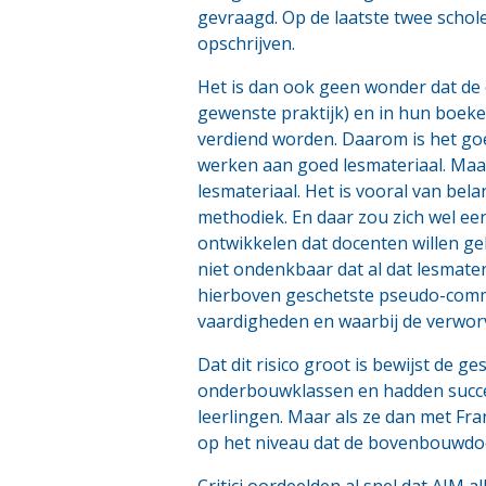
gevraagd. Op de laatste twee schol
opschrijven.
Het is dan ook geen wonder dat de
gewenste praktijk) en in hun boeke
verdiend worden. Daarom is het goe
werken aan goed lesmateriaal. Maar 
lesmateriaal. Het is vooral van bel
methodiek. En daar zou zich wel e
ontwikkelen dat docenten willen ge
niet ondenkbaar dat al dat lesmater
hierboven geschetste pseudo-commu
vaardigheden en waarbij de verwor
Dat dit risico groot is bewijst de 
onderbouwklassen en hadden succe
leerlingen. Maar als ze dan met Fr
op het niveau dat de bovenbouwdo
Critici oordeelden al snel dat AIM