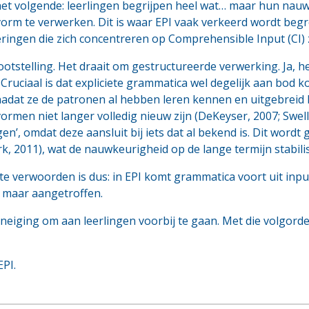
 het volgende: leerlingen begrijpen heel wat… maar hun nauw
vorm te verwerken. Dit is waar EPI vaak verkeerd wordt be
ringen die zich concentreren op Comprehensible Input (CI) 
ootstelling. Het draait om gestructureerde verwerking. Ja, he
 Cruciaal is dat expliciete grammatica wel degelijk aan bod k
 nadat ze de patronen al hebben leren kennen en uitgebrei
vormen niet langer volledig nieuw zijn (DeKeyser, 2007; Swell
gen’, omdat deze aansluit bij iets dat al bekend is. Dit word
k, 2011), wat de nauwkeurigheid op de lange termijn stabilis
 verwoorden is dus: in EPI komt grammatica voort uit inpu
n maar aangetroffen.
neiging om aan leerlingen voorbij te gaan. Met die volgorde
EPI.