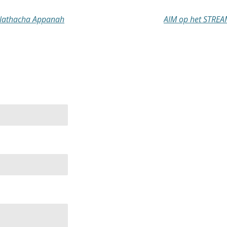
e Nathacha Appanah
AIM op het STREAM