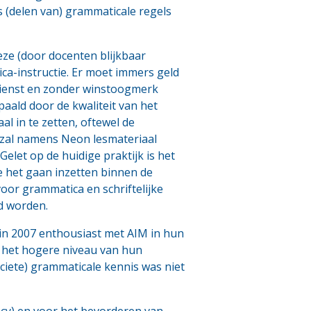
s (delen van) grammaticale regels
ze (door docenten blijkbaar
ca-instructie. Er moet immers geld
ndienst en zonder winstoogmerk
paald door de kwaliteit van het
al in te zetten, oftewel de
 zal namens Neon lesmateriaal
elet op de huidige praktijk is het
ie het gaan inzetten binnen de
or grammatica en schriftelijke
d worden.
n in 2007 enthousiast met AIM in hun
 het hogere niveau van hun
ciete) grammaticale kennis was niet
ncy) en voor het bevorderen van