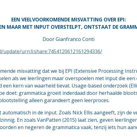
EEN VEELVOORKOMENDE MISVATTING OVER EPI:
NGEN MAAR MET INPUT OVERSTELPT, ONTSTAAT DE GRAM
Door Gianfranco Conti
ed/update/urn:li:share:7454120612161294336/
mende misvatting dat we bij EPI (Extensive Processing Instr
elen als we leerlingen maar overspoelen met input die een d
d een kern van waarheid bevat. Usage-based onderzoek (Ellis,
toe doet: grammatica groeit inderdaad door herhaalde bloots
 blootstelling alleen garandeert geen leerproces.
t automatisch in de input. Zoals Nick Ellis aangeeft, zijn d
innig. En zoals VanPatten (2015) laat zien, geven leerling
orden en negeren de grammatica vaak, tenzij iets hun aand