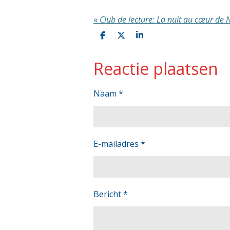
«
Club de lecture: La nuit au cœur d
D
D
S
e
e
h
l
e
a
Reactie plaatsen
e
l
r
n
e
Naam *
E-mailadres *
Bericht *