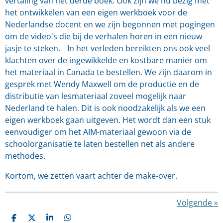
vertaling van het derde boek. Ook zijn we nu bezig met
het ontwikkelen van een eigen werkboek voor de
Nederlandse docent en we zijn begonnen met pogingen
om de video's die bij de verhalen horen in een nieuw
jasje te steken. In het verleden bereikten ons ook veel
klachten over de ingewikkelde en kostbare manier om
het materiaal in Canada te bestellen. We zijn daarom in
gesprek met Wendy Maxwell om de productie en de
distributie van lesmateriaal zoveel mogelijk naar
Nederland te halen. Dit is ook noodzakelijk als we een
eigen werkboek gaan uitgeven. Het wordt dan een stuk
eenvoudiger om het AIM-materiaal gewoon via de
schoolorganisatie te laten bestellen net als andere
methodes.
Kortom, we zetten vaart achter de make-over.
Volgende
»
D
D
S
D