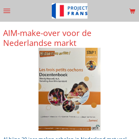
Ga
direct
naar
de
AIM-make-over voor de
hoofdinhoud
Nederlandse markt